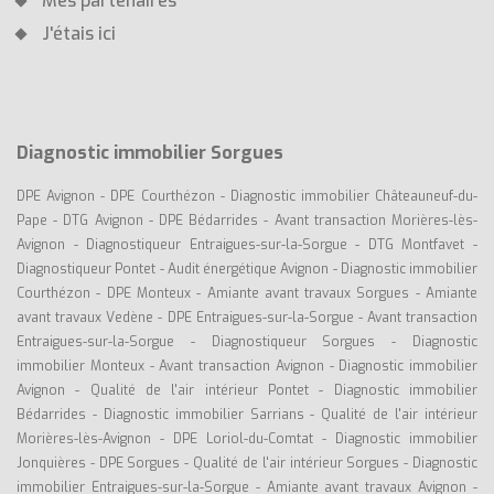
Mes partenaires
J'étais ici
Diagnostic immobilier Sorgues
DPE Avignon
-
DPE Courthézon
-
Diagnostic immobilier Châteauneuf-du-
Pape
-
DTG Avignon
-
DPE Bédarrides
-
Avant transaction Morières-lès-
Avignon
-
Diagnostiqueur Entraigues-sur-la-Sorgue
-
DTG Montfavet
-
Diagnostiqueur Pontet
-
Audit énergétique Avignon
-
Diagnostic immobilier
Courthézon
-
DPE Monteux
-
Amiante avant travaux Sorgues
-
Amiante
avant travaux Vedène
-
DPE Entraigues-sur-la-Sorgue
-
Avant transaction
Entraigues-sur-la-Sorgue
-
Diagnostiqueur Sorgues
-
Diagnostic
immobilier Monteux
-
Avant transaction Avignon
-
Diagnostic immobilier
Avignon
-
Qualité de l'air intérieur Pontet
-
Diagnostic immobilier
Bédarrides
-
Diagnostic immobilier Sarrians
-
Qualité de l'air intérieur
Morières-lès-Avignon
-
DPE Loriol-du-Comtat
-
Diagnostic immobilier
Jonquières
-
DPE Sorgues
-
Qualité de l'air intérieur Sorgues
-
Diagnostic
immobilier Entraigues-sur-la-Sorgue
-
Amiante avant travaux Avignon
-