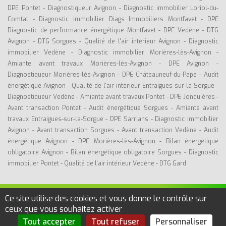
DPE Pontet
-
Diagnostiqueur Avignon
-
Diagnostic immobilier Loriol-du-
Comtat
-
Diagnostic immobilier Diags Immobiliers Montfavet
-
DPE
Diagnostic de performance énergétique Montfavet
-
DPE Vedène
-
DTG
Avignon
-
DTG Sorgues
-
Qualité de l'air intérieur Avignon
-
Diagnostic
immobilier Vedène
-
Diagnostic immobilier Morières-lès-Avignon
-
Amiante avant travaux Morières-lès-Avignon
-
DPE Avignon
-
Diagnostiqueur Morières-lès-Avignon
-
DPE Châteauneuf-du-Pape
-
Audit
énergétique Avignon
-
Qualité de l'air intérieur Entraigues-sur-la-Sorgue
-
Diagnostiqueur Vedène
-
Amiante avant travaux Pontet
-
DPE Jonquières
-
Avant transaction Pontet
-
Audit énergétique Sorgues
-
Amiante avant
travaux Entraigues-sur-la-Sorgue
-
DPE Sarrians
-
Diagnostic immobilier
Avignon
-
Avant transaction Sorgues
-
Avant transaction Vedène
-
Audit
énergétique Avignon
-
DPE Morières-lès-Avignon
-
Bilan énergétique
obligatoire Avignon
-
Bilan énergétique obligatoire Sorgues
-
Diagnostic
immobilier Pontet
-
Qualité de l'air intérieur Vedène
-
DTG Gard
Ce site utilise des cookies et vous donne le contrôle sur
©DIGITIMMO EXPERTISES -
Diagnostic immobilier Sorgues
- RCS. 911 502
ceux que vous souhaitez activer
805 -
Mentions légales
-
Politique de confidentialité
Tout accepter
Tout refuser
Personnaliser