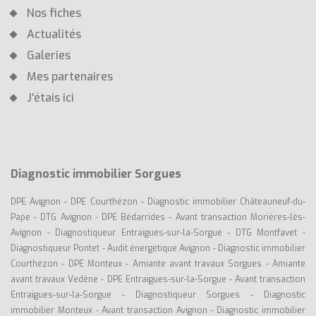
Nos fiches
Actualités
Galeries
Mes partenaires
J'étais ici
Diagnostic immobilier Sorgues
DPE Avignon
-
DPE Courthézon
-
Diagnostic immobilier Châteauneuf-du-
Pape
-
DTG Avignon
-
DPE Bédarrides
-
Avant transaction Morières-lès-
Avignon
-
Diagnostiqueur Entraigues-sur-la-Sorgue
-
DTG Montfavet
-
Diagnostiqueur Pontet
-
Audit énergétique Avignon
-
Diagnostic immobilier
Courthézon
-
DPE Monteux
-
Amiante avant travaux Sorgues
-
Amiante
avant travaux Vedène
-
DPE Entraigues-sur-la-Sorgue
-
Avant transaction
Entraigues-sur-la-Sorgue
-
Diagnostiqueur Sorgues
-
Diagnostic
immobilier Monteux
-
Avant transaction Avignon
-
Diagnostic immobilier