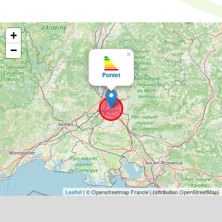
+
−
×
Pontet
Leaflet
| © Openstreetmap France | {attribution.OpenStreetMap}