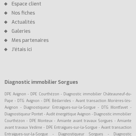
Espace client
Nos fiches
Actualités
Galeries
Mes partenaires
J'étais ici
Diagnostic immobilier Sorgues
DPE Avignon
-
DPE Courthézon
-
Diagnostic immobilier Châteauneuf-du-
Pape
-
DTG Avignon
-
DPE Bédarrides
-
Avant transaction Morières-lès-
Avignon
-
Diagnostiqueur Entraigues-sur-la-Sorgue
-
DTG Montfavet
-
Diagnostiqueur Pontet
-
Audit énergétique Avignon
-
Diagnostic immobilier
Courthézon
-
DPE Monteux
-
Amiante avant travaux Sorgues
-
Amiante
avant travaux Vedène
-
DPE Entraigues-sur-la-Sorgue
-
Avant transaction
Entraigues-sur-la-Sorgue
-
Diagnostiqueur Sorgues
-
Diagnostic