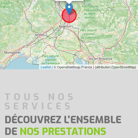
Leaflet
| © Openstreetmap France | {attribution.OpenStreetMap}
TOUS NOS
SERVICES
DÉCOUVREZ L’ENSEMBLE
DE
NOS PRESTATIONS