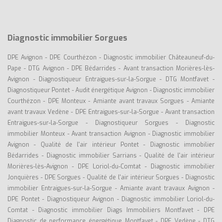
Diagnostic immobilier Sorgues
DPE Avignon
-
DPE Courthézon
-
Diagnostic immobilier Châteauneuf-du-
Pape
-
DTG Avignon
-
DPE Bédarrides
-
Avant transaction Morières-lès-
Avignon
-
Diagnostiqueur Entraigues-sur-la-Sorgue
-
DTG Montfavet
-
Diagnostiqueur Pontet
-
Audit énergétique Avignon
-
Diagnostic immobilier
Courthézon
-
DPE Monteux
-
Amiante avant travaux Sorgues
-
Amiante
avant travaux Vedène
-
DPE Entraigues-sur-la-Sorgue
-
Avant transaction
Entraigues-sur-la-Sorgue
-
Diagnostiqueur Sorgues
-
Diagnostic
immobilier Monteux
-
Avant transaction Avignon
-
Diagnostic immobilier
Avignon
-
Qualité de l'air intérieur Pontet
-
Diagnostic immobilier
Bédarrides
-
Diagnostic immobilier Sarrians
-
Qualité de l'air intérieur
Morières-lès-Avignon
-
DPE Loriol-du-Comtat
-
Diagnostic immobilier
Jonquières
-
DPE Sorgues
-
Qualité de l'air intérieur Sorgues
-
Diagnostic
immobilier Entraigues-sur-la-Sorgue
-
Amiante avant travaux Avignon
-
DPE Pontet
-
Diagnostiqueur Avignon
-
Diagnostic immobilier Loriol-du-
Comtat
-
Diagnostic immobilier Diags Immobiliers Montfavet
-
DPE
Diagnostic de performance énergétique Montfavet
-
DPE Vedène
-
DTG